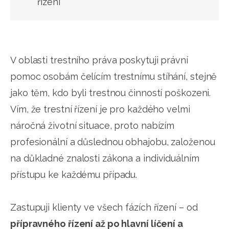
řízení
V oblasti trestního práva poskytuji právní
pomoc osobám čelícím trestnímu stíhání, stejně
jako těm, kdo byli trestnou činností poškozeni.
Vím, že trestní řízení je pro každého velmi
náročná životní situace, proto nabízím
profesionální a důslednou obhajobu, založenou
na důkladné znalosti zákona a individuálním
přístupu ke každému případu.
Zastupuji klienty ve všech fázích řízení – od
přípravného řízení až po hlavní líčení a