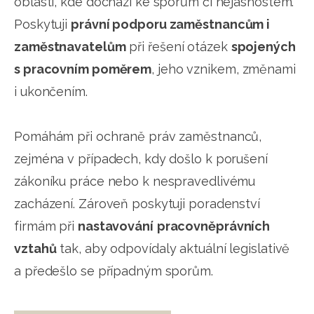
oblastí, kde dochází ke sporům či nejasnostem.
Poskytuji
právní podporu zaměstnancům i
zaměstnavatelům
při řešení otázek
spojených
s pracovním poměrem
, jeho vznikem, změnami
i ukončením.
Pomáhám při ochraně práv zaměstnanců,
zejména v případech, kdy došlo k porušení
zákoníku práce nebo k nespravedlivému
zacházení. Zároveň poskytuji poradenství
firmám při
nastavování
pracovněprávních
vztahů
tak, aby odpovídaly aktuální legislativě
a předešlo se případným sporům.